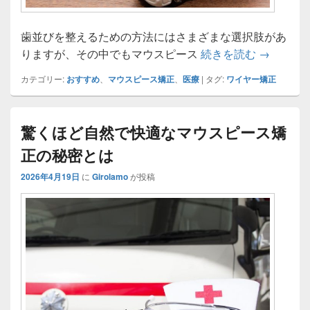
歯並びを整えるための方法にはさまざまな選択肢があ
誰もが驚
りますが、その中でもマウスピース
続きを読む
→
カテゴリー:
おすすめ
、
マウスピース矯正
、
医療
|
タグ:
ワイヤー矯正
驚くほど自然で快適なマウスピース矯
正の秘密とは
2026年4月19日
に
Girolamo
が投稿