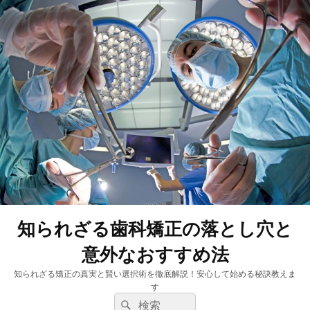
知られざる歯科矯正の落とし穴と
意外なおすすめ法
知られざる矯正の真実と賢い選択術を徹底解説！安心して始める秘訣教えま
す
検
検