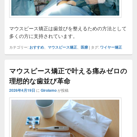
マウスピース矯正は歯並びを整えるための方法として
多くの方に支持されています。
カテゴリー:
おすすめ
、
マウスピース矯正
、
医療
|
タグ:
ワイヤー矯正
マウスピース矯正で叶える痛みゼロの
理想的な歯並び革命
2026年4月19日
に
Girolamo
が投稿