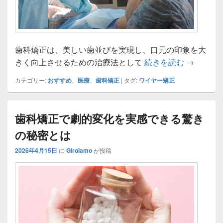
歯科矯正は、美しい歯並びを実現し、口元の印象を大
知らなき
きく向上させるための治療法として
続きを読む
→
カテゴリー:
おすすめ
、
医療
、
歯科矯正
|
タグ:
ワイヤー矯正
歯科矯正で劇的変化を実感できる驚き
の秘密とは
2026年4月15日
に
Girolamo
が投稿