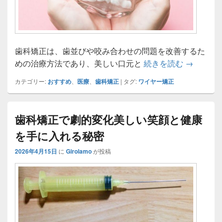
歯科矯正は、歯並びや咬み合わせの問題を改善するた
歯科矯正
めの治療方法であり、美しい口元と
続きを読む
→
カテゴリー:
おすすめ
、
医療
、
歯科矯正
|
タグ:
ワイヤー矯正
歯科矯正で劇的変化美しい笑顔と健康
を手に入れる秘密
2026年4月15日
に
Girolamo
が投稿