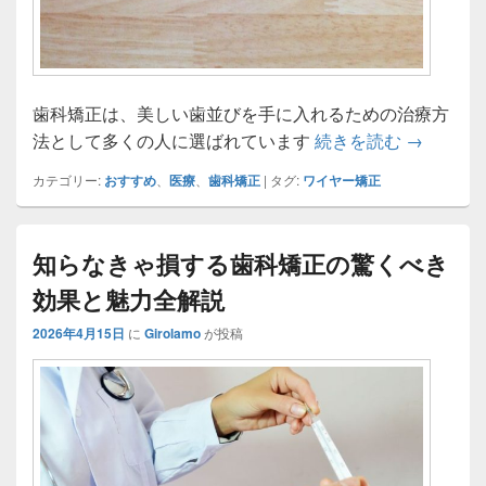
歯科矯正は、美しい歯並びを手に入れるための治療方
歯科矯正
法として多くの人に選ばれています
続きを読む
→
カテゴリー:
おすすめ
、
医療
、
歯科矯正
|
タグ:
ワイヤー矯正
知らなきゃ損する歯科矯正の驚くべき
効果と魅力全解説
2026年4月15日
に
Girolamo
が投稿