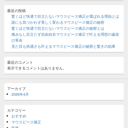
シ
ド
ョ
バ
最近の投稿
ン
ー
驚くほど快適で目立たないマウスピース矯正が選ばれる理由とは
ウ
誰にも気づかれず美しく変わるマウスピース矯正の秘密
ィ
驚くほど快適で目立たないマウスピース矯正の秘密とは
ジ
痛みなし目立たず自由自在マウスピース矯正で叶える理想の歯並
ェ
ッ
び革命
ト
見た目も快適さも叶えるマウスピース矯正の秘密と驚きの効果
エ
リ
ア
最近のコメント
表示できるコメントはありません。
アーカイブ
2026年4月
カテゴリー
おすすめ
マウスピース矯正
医療