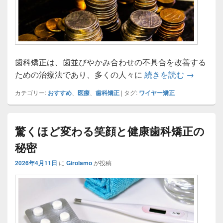
歯科矯正は、歯並びやかみ合わせの不具合を改善する
歯科矯正
ための治療法であり、多くの人々に
続きを読む
→
カテゴリー:
おすすめ
、
医療
、
歯科矯正
|
タグ:
ワイヤー矯正
驚くほど変わる笑顔と健康歯科矯正の
秘密
2026年4月11日
に
Girolamo
が投稿