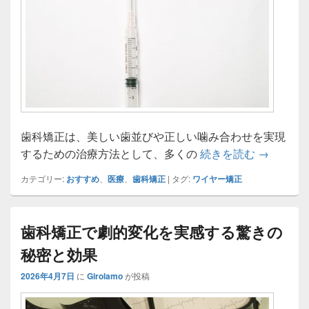
歯科矯正は、美しい歯並びや正しい噛み合わせを実現
人生が変
するための治療方法として、多くの
続きを読む
→
カテゴリー:
おすすめ
、
医療
、
歯科矯正
|
タグ:
ワイヤー矯正
歯科矯正で劇的変化を実感する驚きの
秘密と効果
2026年4月7日
に
Girolamo
が投稿