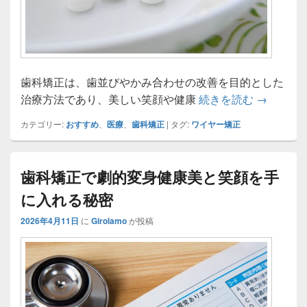
歯科矯正は、歯並びやかみ合わせの改善を目的とした
歯科矯正
治療方法であり、美しい笑顔や健康
続きを読む
→
カテゴリー:
おすすめ
、
医療
、
歯科矯正
|
タグ:
ワイヤー矯正
歯科矯正で劇的変身健康美と笑顔を手
に入れる秘密
2026年4月11日
に
Girolamo
が投稿