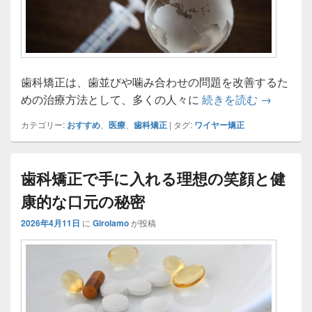
歯科矯正は、歯並びや噛み合わせの問題を改善するた
歯科矯正
めの治療方法として、多くの人々に
続きを読む
→
カテゴリー:
おすすめ
、
医療
、
歯科矯正
|
タグ:
ワイヤー矯正
歯科矯正で手に入れる理想の笑顔と健
康的な口元の秘密
2026年4月11日
に
Girolamo
が投稿