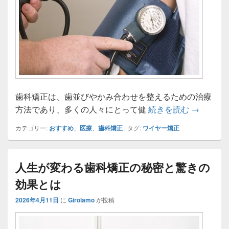
歯科矯正は、歯並びやかみ合わせを整えるための治療
歯科矯正
方法であり、多くの人々にとって健
続きを読む
→
カテゴリー:
おすすめ
、
医療
、
歯科矯正
|
タグ:
ワイヤー矯正
人生が変わる歯科矯正の秘密と驚きの
効果とは
2026年4月11日
に
Girolamo
が投稿