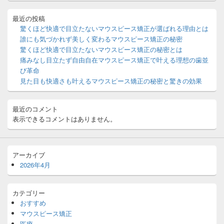
シ
ド
ョ
バ
最近の投稿
ン
ー
驚くほど快適で目立たないマウスピース矯正が選ばれる理由とは
ウ
誰にも気づかれず美しく変わるマウスピース矯正の秘密
ィ
驚くほど快適で目立たないマウスピース矯正の秘密とは
ジ
痛みなし目立たず自由自在マウスピース矯正で叶える理想の歯並
ェ
ッ
び革命
ト
見た目も快適さも叶えるマウスピース矯正の秘密と驚きの効果
エ
リ
ア
最近のコメント
表示できるコメントはありません。
アーカイブ
2026年4月
カテゴリー
おすすめ
マウスピース矯正
医療