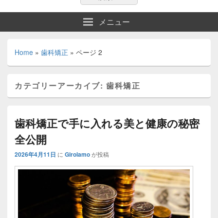
索:
索
メニュー
Home
»
歯科矯正
»
ページ 2
カテゴリーアーカイブ:
歯科矯正
歯科矯正で手に入れる美と健康の秘密
全公開
2026年4月11日
に
Girolamo
が投稿