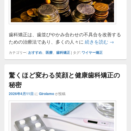
歯科矯正は、歯並びやかみ合わせの不具合を改善する
歯科矯正
ための治療法であり、多くの人々に
続きを読む
→
カテゴリー:
おすすめ
、
医療
、
歯科矯正
|
タグ:
ワイヤー矯正
驚くほど変わる笑顔と健康歯科矯正の
秘密
2026年4月11日
に
Girolamo
が投稿