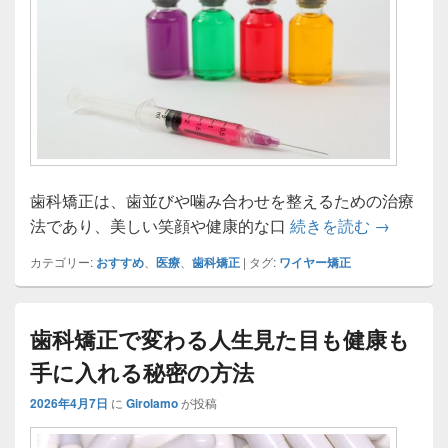
歯科矯正は、歯並びや噛み合わせを整えるための治療
驚きの効
法であり、美しい笑顔や健康的な口
続きを読む
→
カテゴリー:
おすすめ
、
医療
、
歯科矯正
|
タグ:
ワイヤー矯正
歯科矯正で変わる人生見た目も健康も
手に入れる秘密の方法
2026年4月7日
に
Girolamo
が投稿