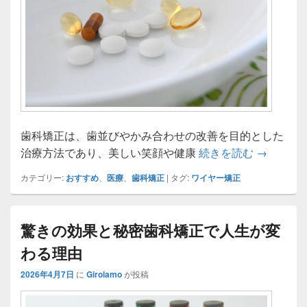
歯科矯正は、歯並びやかみ合わせの改善を目的とした
歯科矯正
治療方法であり、美しい笑顔や健康
続きを読む
→
カテゴリー:
おすすめ
、
医療
、
歯科矯正
|
タグ:
ワイヤー矯正
驚きの効果と秘密歯科矯正で人生が変
わる理由
2026年4月7日
に
Girolamo
が投稿