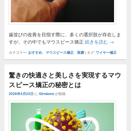
歯並びの改善を目指す際に、多くの選択肢が存在しま
マウスピ
すが、その中でもマウスピース矯正
続きを読む
→
カテゴリー:
おすすめ
、
マウスピース矯正
、
医療
|
タグ:
ワイヤー矯正
驚きの快適さと美しさを実現するマウ
スピース矯正の秘密とは
2026年4月23日
に
Girolamo
が投稿