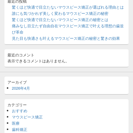
最近の投稿
ン
ー
驚くほど快適で目立たないマウスピース矯正が選ばれる理由とは
ウ
誰にも気づかれず美しく変わるマウスピース矯正の秘密
ィ
驚くほど快適で目立たないマウスピース矯正の秘密とは
ジ
痛みなし目立たず自由自在マウスピース矯正で叶える理想の歯並
ェ
ッ
び革命
ト
見た目も快適さも叶えるマウスピース矯正の秘密と驚きの効果
エ
リ
ア
最近のコメント
表示できるコメントはありません。
アーカイブ
2026年4月
カテゴリー
おすすめ
マウスピース矯正
医療
歯科矯正