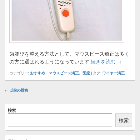
歯並びを整える方法として、マウスピース矯正は多く
知られざ
の方に選ばれるようになっています
続きを読む
→
カテゴリー:
おすすめ
、
マウスピース矯正
、
医療
|
タグ:
ワイヤー矯正
投
←
以前の投稿
稿
ナ
メ
ビ
検索
イ
ゲ
ン
検索
ー
サ
イ
シ
ド
ョ
バ