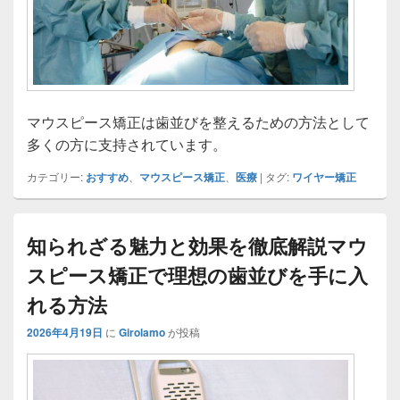
マウスピース矯正は歯並びを整えるための方法として
多くの方に支持されています。
カテゴリー:
おすすめ
、
マウスピース矯正
、
医療
|
タグ:
ワイヤー矯正
知られざる魅力と効果を徹底解説マウ
スピース矯正で理想の歯並びを手に入
れる方法
2026年4月19日
に
Girolamo
が投稿